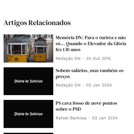
Artigos Relacionados
Memória DN: Para o turista e não
só... Quando o Elevador da Glória
fez 130 anos
Redação DN
24 Out 2015
Sobem salários, mas também os
preços
Redação DN
02 Jan 2024
PS cava fosso de nove pontos
sobre o PSD
Rafael Barbosa
02 Jan 2024