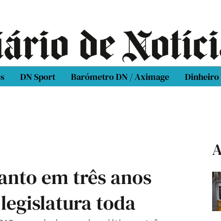
os
DN Sport
Barómetro DN / Aximage
Dinheiro
A
anto em três anos
legislatura toda