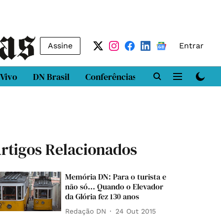
Assine
Entrar
 Vivo
DN Brasil
Conferências
DN LAB
Class
rtigos Relacionados
Memória DN: Para o turista e
não só... Quando o Elevador
da Glória fez 130 anos
Redação DN
24 Out 2015