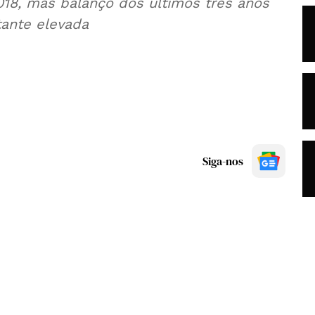
018, mas balanço dos últimos três anos
tante elevada
Siga-nos