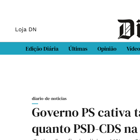
Loja DN
Edição Diária
Últimas
Opinião
Víde
diario-de-noticias
Governo PS cativa t
quanto PSD-CDS na 