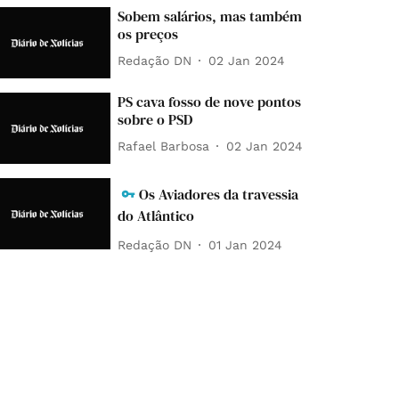
Sobem salários, mas também
os preços
Redação DN
02 Jan 2024
PS cava fosso de nove pontos
sobre o PSD
Rafael Barbosa
02 Jan 2024
Os Aviadores da travessia
do Atlântico
Redação DN
01 Jan 2024