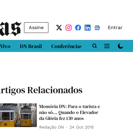
Assine
Entrar
 Vivo
DN Brasil
Conferências
DN LAB
Class
rtigos Relacionados
Memória DN: Para o turista e
não só... Quando o Elevador
da Glória fez 130 anos
Redação DN
24 Out 2015