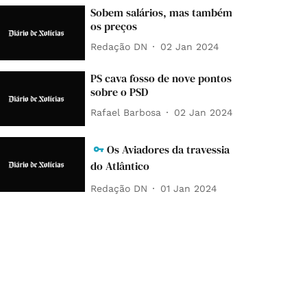
Sobem salários, mas também
os preços
Redação DN
02 Jan 2024
PS cava fosso de nove pontos
sobre o PSD
Rafael Barbosa
02 Jan 2024
Os Aviadores da travessia
do Atlântico
Redação DN
01 Jan 2024