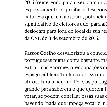
2015 (remetendo para o seu comunica
expressamente os proíba, é desaconse
natureza que, em abstrato, potenci
significativo de eleitores que, para a
deslocam para fora do local da sua res
da CNE de 8 de setembro de 2015.
Passos Coelho desvalorizou a coincid
portugueses numa conta bastante mai
extrair das enormes preocupações qu
espaço público. Tenho a certeza que 
atirou. Para o líder do PSD, os port
grande para saberem o que querem faz
votar, se podem conciliar essas suas 
havendo "nada que impeça votar e ir a