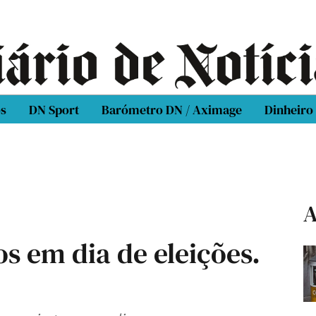
os
DN Sport
Barómetro DN / Aximage
Dinheiro
A
s em dia de eleições.