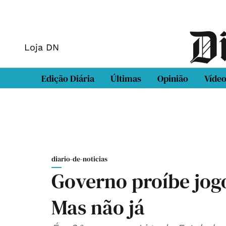
Loja DN
Edição Diária
Últimas
Opinião
Víde
diario-de-noticias
Governo proíbe jogo
Mas não já