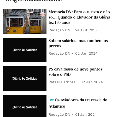
Memória DN: Para o turista e não
só... Quando o Elevador da Glória
fez 130 anos
Redação DN
24 Out 2015
Sobem salários, mas também os
preços
Redação DN
02 Jan 2024
PS cava fosso de nove pontos
sobre o PSD
Rafael Barbosa
02 Jan 2024
Os Aviadores da travessia do
Atlântico
Redação DN
01 Jan 2024