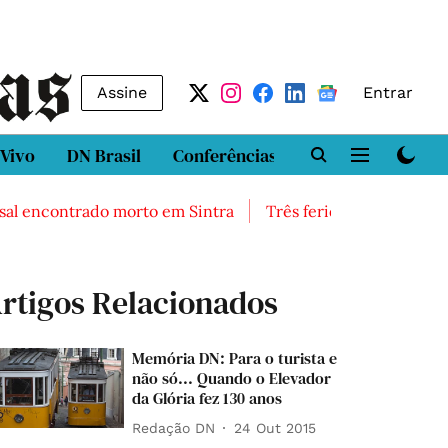
Assine
Entrar
 Vivo
DN Brasil
Conferências
DN LAB
Class
encontrado morto em Sintra
Três feridos graves após ina
rtigos Relacionados
Memória DN: Para o turista e
não só... Quando o Elevador
da Glória fez 130 anos
Redação DN
24 Out 2015