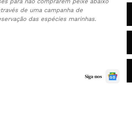
eses para não comprarem peixe abaixo
das de preservação das espécies marinhas.
Siga-nos