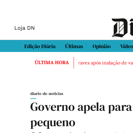
Loja DN
Edição Diária
Últimas
Opinião
Víde
ÚLTIMA HORA
to em Sintra
Três feridos graves após inalação de vapor
diario-de-noticias
Governo apela para
pequeno