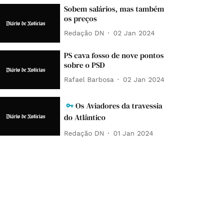
Sobem salários, mas também
os preços
Redação DN
02 Jan 2024
PS cava fosso de nove pontos
sobre o PSD
Rafael Barbosa
02 Jan 2024
Os Aviadores da travessia
do Atlântico
Redação DN
01 Jan 2024