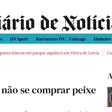
os
DN Sport
Barómetro DN / Aximage
Dinheiro
es tóxicos em parque aquático em Vieira de Leiria
Casal 
A
 não se comprar peixe