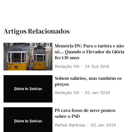
Artigos Relacionados
Memória DN: Para o turista e não
só... Quando o Elevador da Glória
fez 130 anos
Redação DN
24 Out 2015
Sobem salários, mas também os
preços
Redação DN
02 Jan 2024
PS cava fosso de nove pontos
sobre o PSD
Rafael Barbosa
02 Jan 2024