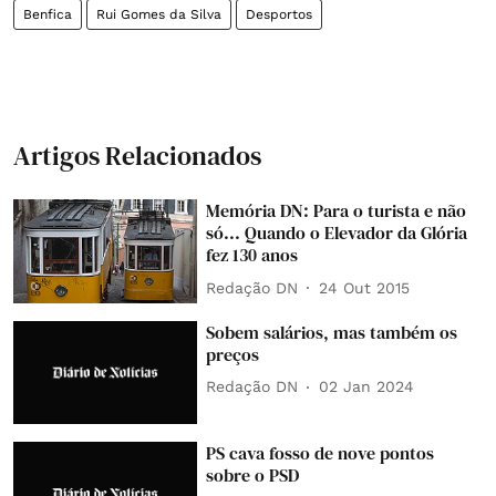
Benfica
Rui Gomes da Silva
Desportos
Artigos Relacionados
Memória DN: Para o turista e não
só... Quando o Elevador da Glória
fez 130 anos
Redação DN
24 Out 2015
Sobem salários, mas também os
preços
Redação DN
02 Jan 2024
PS cava fosso de nove pontos
sobre o PSD