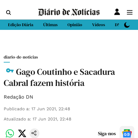
Edição Diária
Últimas
Opinião
Vídeos
DN Sport
diario-de-noticias
Gago Coutinho e Sacadura
Cabral fazem história
Redação DN
Publicado a
:
17 Jun 2021, 22:48
Atualizado a
:
17 Jun 2021, 22:48
Siga-nos