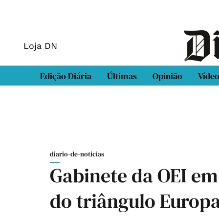
Loja DN
Edição Diária
Últimas
Opinião
Víde
diario-de-noticias
Gabinete da OEI em
do triângulo Europ