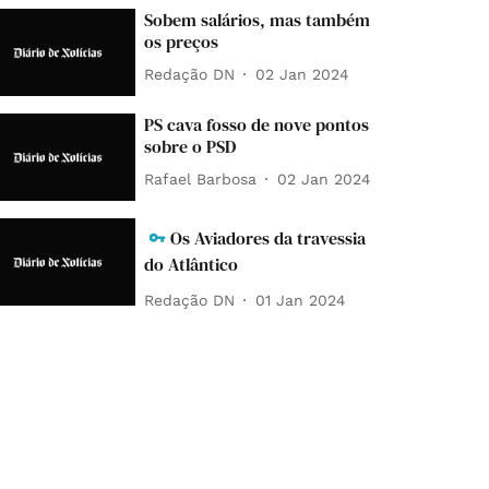
Sobem salários, mas também
os preços
Redação DN
02 Jan 2024
PS cava fosso de nove pontos
sobre o PSD
Rafael Barbosa
02 Jan 2024
Os Aviadores da travessia
do Atlântico
Redação DN
01 Jan 2024