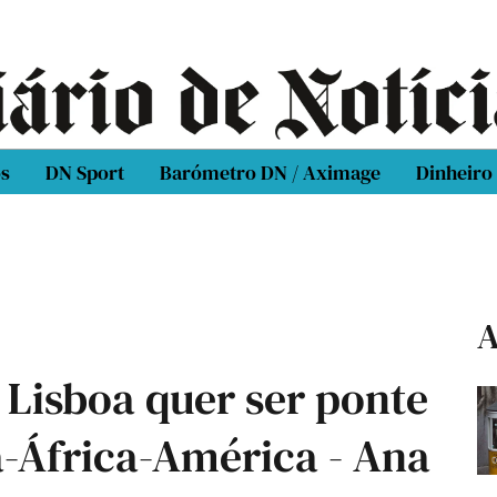
os
DN Sport
Barómetro DN / Aximage
Dinheiro
A
 Lisboa quer ser ponte
a-África-América - Ana