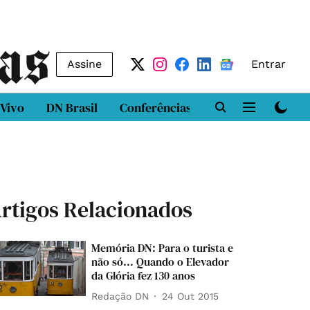
Assine
Entrar
 Vivo
DN Brasil
Conferências
DN LAB
Class
rtigos Relacionados
Memória DN: Para o turista e
não só... Quando o Elevador
da Glória fez 130 anos
Redação DN
24 Out 2015