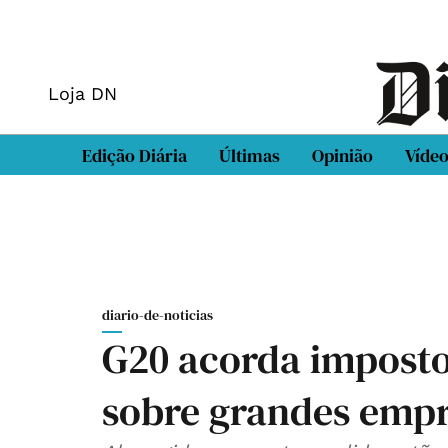
Loja DN
Edição Diária
Últimas
Opinião
Víde
diario-de-noticias
G20 acorda imposto
sobre grandes empr