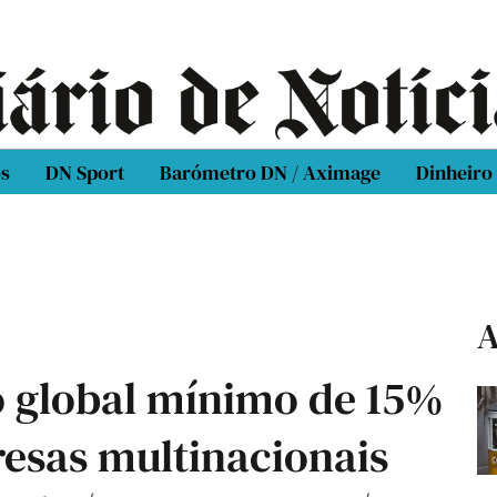
os
DN Sport
Barómetro DN / Aximage
Dinheiro
A
 global mínimo de 15%
esas multinacionais