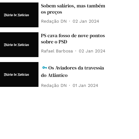
Sobem salários, mas também
os preços
Redação DN
02 Jan 2024
PS cava fosso de nove pontos
sobre o PSD
Rafael Barbosa
02 Jan 2024
Os Aviadores da travessia
do Atlântico
Redação DN
01 Jan 2024