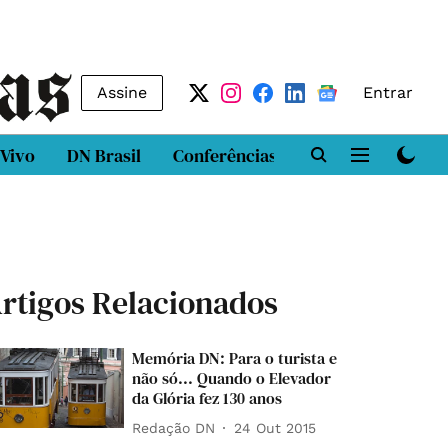
Assine
Entrar
 Vivo
DN Brasil
Conferências
DN LAB
Class
rtigos Relacionados
Memória DN: Para o turista e
não só... Quando o Elevador
da Glória fez 130 anos
Redação DN
24 Out 2015