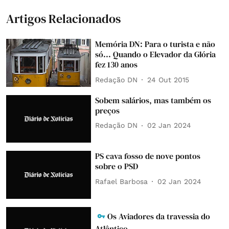
Artigos Relacionados
Memória DN: Para o turista e não
só... Quando o Elevador da Glória
fez 130 anos
Redação DN
24 Out 2015
Sobem salários, mas também os
preços
Redação DN
02 Jan 2024
PS cava fosso de nove pontos
sobre o PSD
Rafael Barbosa
02 Jan 2024
Os Aviadores da travessia do
Atlântico