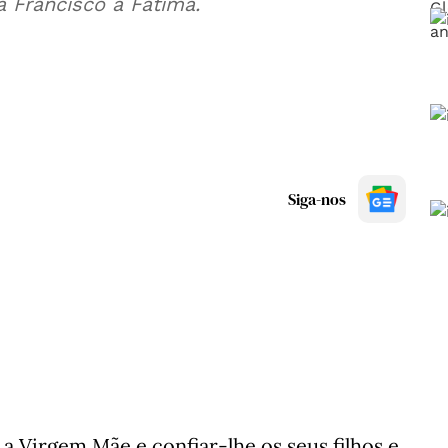
a Francisco a Fátima.
Siga-nos
 a Virgem Mãe e confiar-lhe os seus filhos e