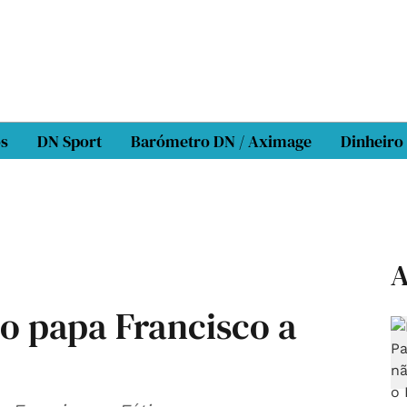
os
DN Sport
Barómetro DN / Aximage
Dinheiro
A
do papa Francisco a