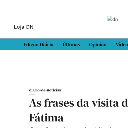
Loja DN
Edição Diária
Últimas
Opinião
Víde
diario-de-noticias
As frases da visita 
Fátima