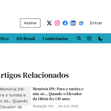
Assine
Entrar
 Vivo
DN Brasil
Conferências
DN LAB
Class
rtigos Relacionados
Memória DN: Para o turista e
não só... Quando o Elevador
da Glória fez 130 anos
Redação DN
24 Out 2015