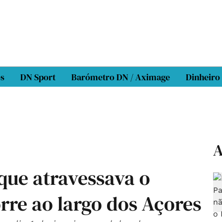
os
DN Sport
Barómetro DN / Aximage
Dinheiro
A
que atravessava o
rre ao largo dos Açores