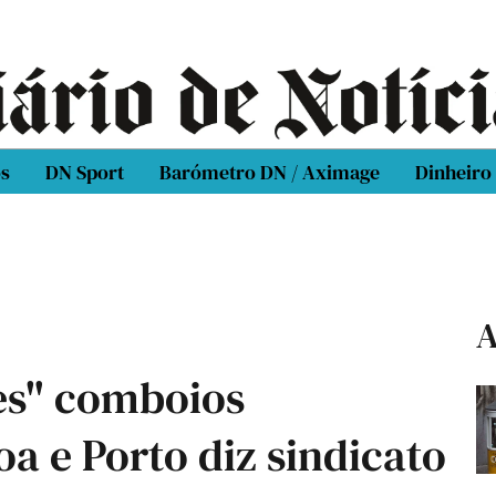
os
DN Sport
Barómetro DN / Aximage
Dinheiro
A
es" comboios
a e Porto diz sindicato