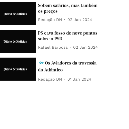
Sobem salários, mas também
os preços
Redação DN
02 Jan 2024
PS cava fosso de nove pontos
sobre o PSD
Rafael Barbosa
02 Jan 2024
Os Aviadores da travessia
do Atlântico
Redação DN
01 Jan 2024