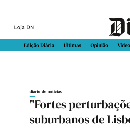
Loja DN
Edição Diária
Últimas
Opinião
Víde
diario-de-noticias
"Fortes perturbaçõ
suburbanos de Lisbo