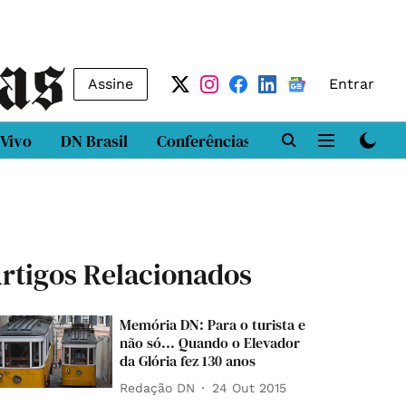
Assine
Entrar
 Vivo
DN Brasil
Conferências
DN LAB
Class
rtigos Relacionados
Memória DN: Para o turista e
não só... Quando o Elevador
da Glória fez 130 anos
Redação DN
24 Out 2015