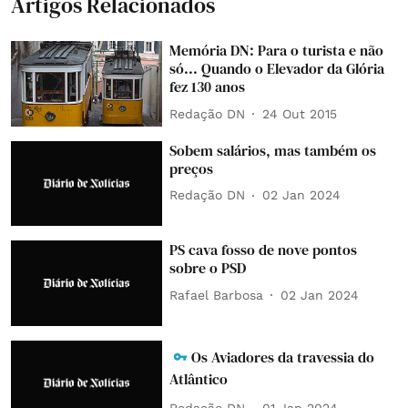
Artigos Relacionados
Memória DN: Para o turista e não
só... Quando o Elevador da Glória
fez 130 anos
Redação DN
24 Out 2015
Sobem salários, mas também os
preços
Redação DN
02 Jan 2024
PS cava fosso de nove pontos
sobre o PSD
Rafael Barbosa
02 Jan 2024
Os Aviadores da travessia do
Atlântico