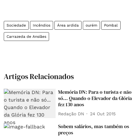
Sociedade
Incêndios
Área ardida
ourém
Pombal
Carrazeda de Ansiães
Artigos Relacionados
Memória DN: Para o turista e não
só... Quando o Elevador da Glória
fez 130 anos
Redação DN
24 Out 2015
Sobem salários, mas também os
preços