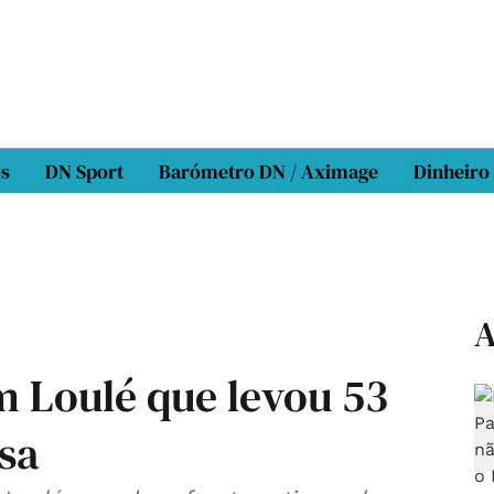
os
DN Sport
Barómetro DN / Aximage
Dinheiro
A
 Loulé que levou 53
asa