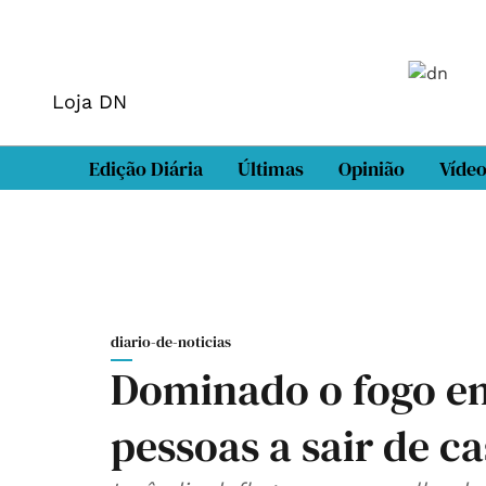
Loja DN
Edição Diária
Últimas
Opinião
Víde
diario-de-noticias
Dominado o fogo em
pessoas a sair de c