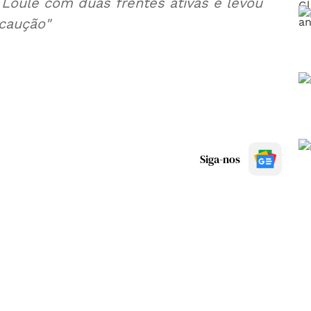
 Loulé com duas frentes ativas e levou
ecaução"
Siga-nos