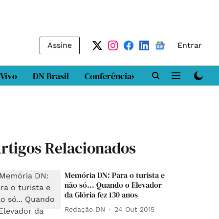
Assine
Entrar
 Vivo
DN Brasil
Conferências
DN LAB
Class
rtigos Relacionados
Memória DN: Para o turista e
não só... Quando o Elevador
da Glória fez 130 anos
Redação DN
24 Out 2015