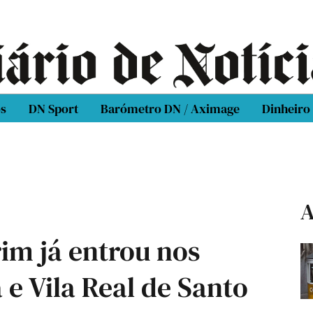
os
DN Sport
Barómetro DN / Aximage
Dinheiro
A
im já entrou nos
 e Vila Real de Santo