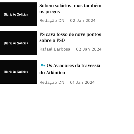
Sobem salários, mas também
os preços
Redação DN
02 Jan 2024
PS cava fosso de nove pontos
sobre o PSD
Rafael Barbosa
02 Jan 2024
Os Aviadores da travessia
do Atlântico
Redação DN
01 Jan 2024