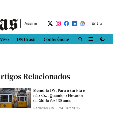
Assine
Entrar
 Vivo
DN Brasil
Conferências
DN LAB
Class
rtigos Relacionados
Memória DN: Para o turista e
não só... Quando o Elevador
da Glória fez 130 anos
Redação DN
24 Out 2015