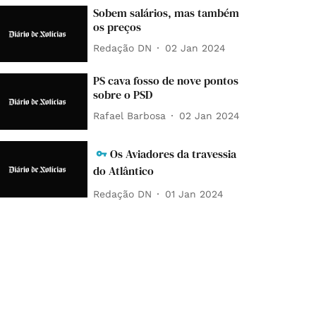
Sobem salários, mas também
os preços
Redação DN
02 Jan 2024
PS cava fosso de nove pontos
sobre o PSD
Rafael Barbosa
02 Jan 2024
Os Aviadores da travessia
do Atlântico
Redação DN
01 Jan 2024