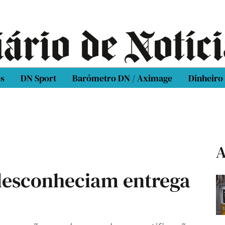
os
DN Sport
Barómetro DN / Aximage
Dinheiro
A
 desconheciam entrega