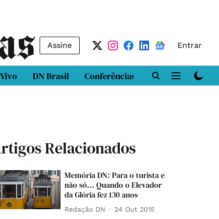
Assine
Entrar
 Vivo
DN Brasil
Conferências
DN LAB
Class
rtigos Relacionados
Memória DN: Para o turista e
não só... Quando o Elevador
da Glória fez 130 anos
Redação DN
24 Out 2015