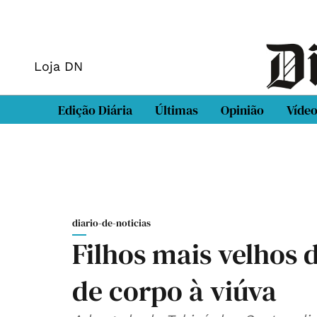
Loja DN
Edição Diária
Últimas
Opinião
Víde
diario-de-noticias
Filhos mais velhos
de corpo à viúva