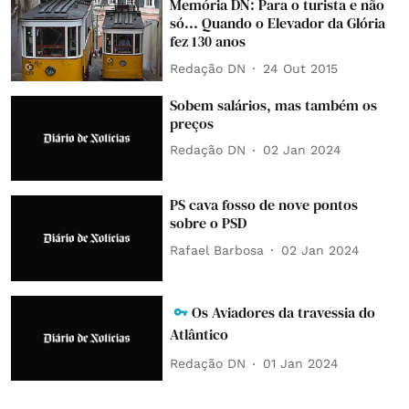
Memória DN: Para o turista e não
só... Quando o Elevador da Glória
fez 130 anos
Redação DN
24 Out 2015
Sobem salários, mas também os
preços
Redação DN
02 Jan 2024
PS cava fosso de nove pontos
sobre o PSD
Rafael Barbosa
02 Jan 2024
Os Aviadores da travessia do
Atlântico
Redação DN
01 Jan 2024