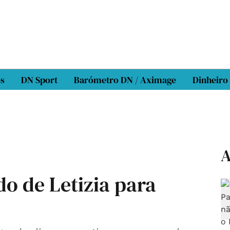
os
DN Sport
Barómetro DN / Aximage
Dinheiro
A
ado de Letizia para