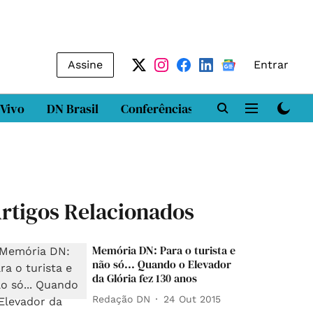
Assine
Entrar
 Vivo
DN Brasil
Conferências
DN LAB
Class
rtigos Relacionados
Memória DN: Para o turista e
não só... Quando o Elevador
da Glória fez 130 anos
Redação DN
24 Out 2015