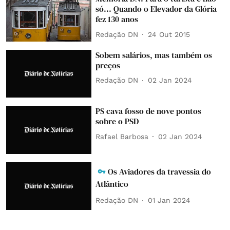
só... Quando o Elevador da Glória
fez 130 anos
Redação DN
24 Out 2015
Sobem salários, mas também os
preços
Redação DN
02 Jan 2024
PS cava fosso de nove pontos
sobre o PSD
Rafael Barbosa
02 Jan 2024
Os Aviadores da travessia do
Atlântico
Redação DN
01 Jan 2024