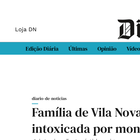
Loja DN
Edição Diária
Últimas
Opinião
Víde
diario-de-noticias
Família de Vila Nov
intoxicada por mo