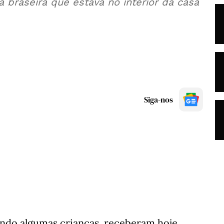
a braseira que estava no interior da casa
Siga-nos
indo algumas crianças, receberam hoje