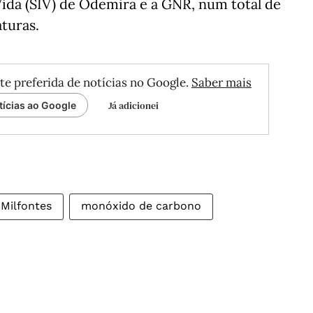
ida (SIV) de Odemira e a GNR, num total de
aturas.
te preferida de notícias no Google.
Saber mais
Já adicionei
tícias ao Google
 Milfontes
monóxido de carbono