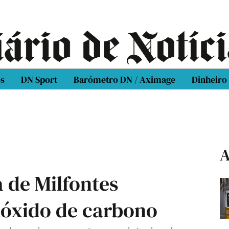
os
DN Sport
Barómetro DN / Aximage
Dinheiro
A
a de Milfontes
nóxido de carbono