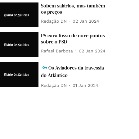
Sobem salários, mas também
os preços
Redação DN
02 Jan 2024
PS cava fosso de nove pontos
sobre o PSD
Rafael Barbosa
02 Jan 2024
Os Aviadores da travessia
do Atlântico
Redação DN
01 Jan 2024