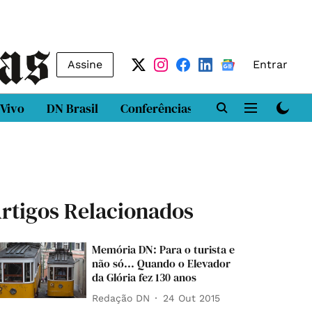
Assine
Entrar
 Vivo
DN Brasil
Conferências
DN LAB
Class
rtigos Relacionados
Memória DN: Para o turista e
não só... Quando o Elevador
da Glória fez 130 anos
Redação DN
24 Out 2015