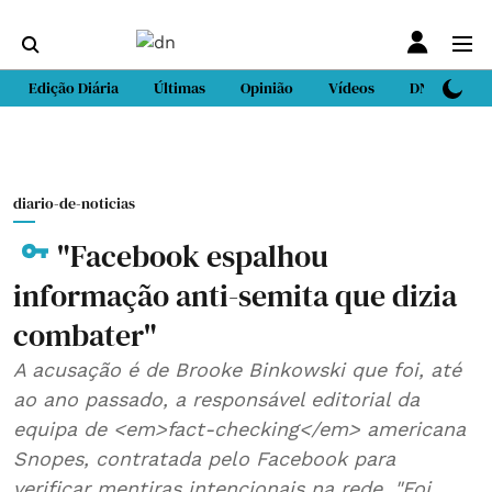
Edição Diária
Últimas
Opinião
Vídeos
DN Sport
diario-de-noticias
"Facebook espalhou
informação anti-semita que dizia
combater"
A acusação é de Brooke Binkowski que foi, até
ao ano passado, a responsável editorial da
equipa de <em>fact-checking</em> americana
Snopes, contratada pelo Facebook para
verificar mentiras intencionais na rede. "Foi