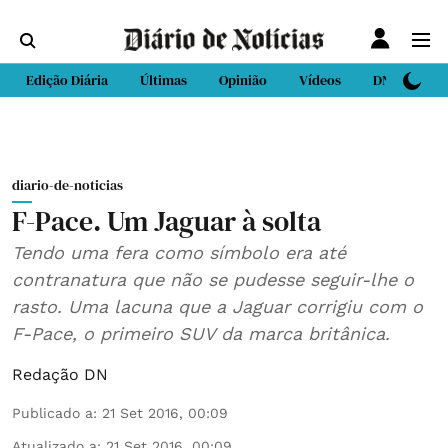
Edição Diária
Últimas
Opinião
Vídeos
DN Sport
diario-de-noticias
F-Pace. Um Jaguar à solta
Tendo uma fera como símbolo era até
contranatura que não se pudesse seguir-lhe o
rasto. Uma lacuna que a Jaguar corrigiu com o
F-Pace, o primeiro SUV da marca britânica.
Redação DN
Publicado a
:
21 Set 2016, 00:09
Atualizado a
:
21 Set 2016, 00:09