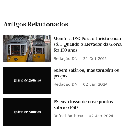
Artigos Relacionados
Memória DN: Para o turista e não
só... Quando o Elevador da Glória
fez 130 anos
Redação DN
24 Out 2015
Sobem salários, mas também os
preços
Redação DN
02 Jan 2024
PS cava fosso de nove pontos
sobre o PSD
Rafael Barbosa
02 Jan 2024