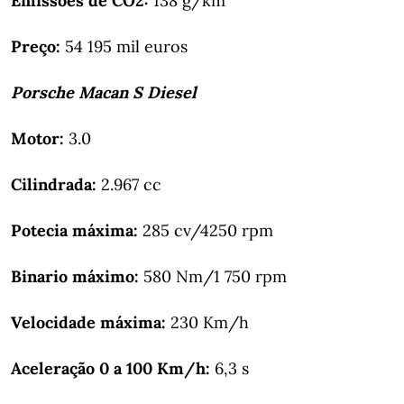
Emissões de CO2:
138 g/km
Preço:
54 195 mil euros
Porsche Macan S Diesel
Motor:
3.0
Cilindrada:
2.967 cc
Potecia máxima:
285 cv/4250 rpm
Binario máximo:
580 Nm/1 750 rpm
Velocidade máxima:
230 Km/h
Aceleração 0 a 100 Km/h:
6,3 s