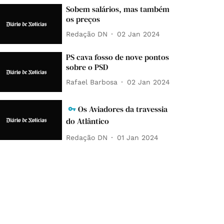
Sobem salários, mas também
os preços
Redação DN
02 Jan 2024
PS cava fosso de nove pontos
sobre o PSD
Rafael Barbosa
02 Jan 2024
Os Aviadores da travessia
do Atlântico
Redação DN
01 Jan 2024