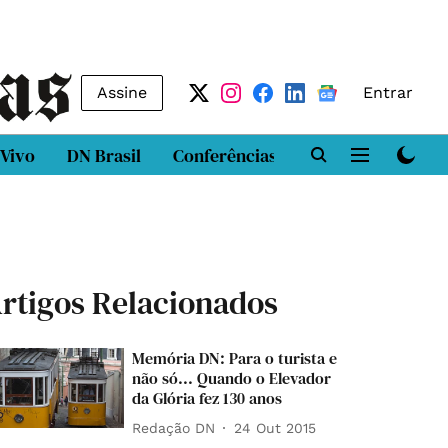
Assine
Entrar
 Vivo
DN Brasil
Conferências
DN LAB
Class
rtigos Relacionados
Memória DN: Para o turista e
não só... Quando o Elevador
da Glória fez 130 anos
Redação DN
24 Out 2015