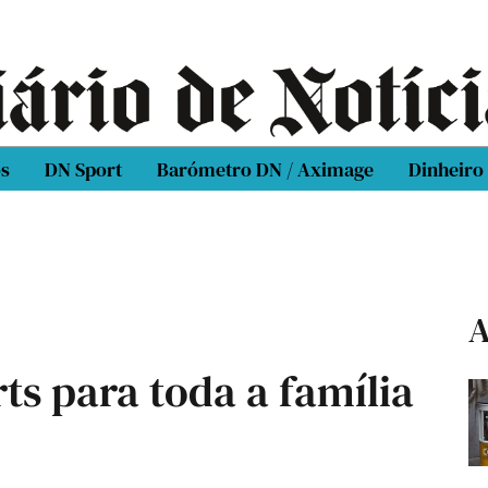
os
DN Sport
Barómetro DN / Aximage
Dinheiro
A
ts para toda a família