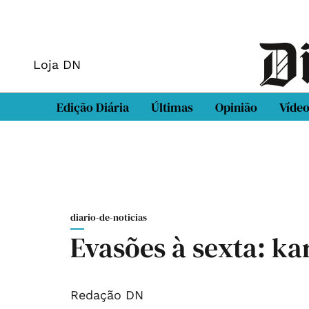
Loja DN
Edição Diária
Últimas
Opinião
Víde
diario-de-noticias
Evasões à sexta: kar
Redação DN