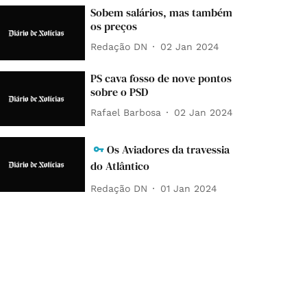
Sobem salários, mas também
os preços
Redação DN
02 Jan 2024
PS cava fosso de nove pontos
sobre o PSD
Rafael Barbosa
02 Jan 2024
Os Aviadores da travessia
do Atlântico
Redação DN
01 Jan 2024