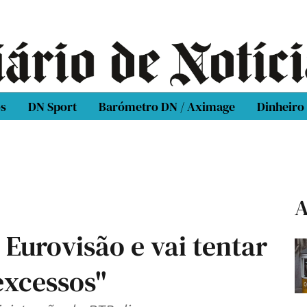
os
DN Sport
Barómetro DN / Aximage
Dinheiro
A
Eurovisão e vai tentar
 excessos"