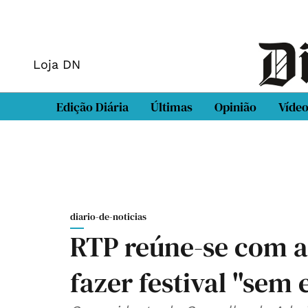
Loja DN
Edição Diária
Últimas
Opinião
Víde
diario-de-noticias
RTP reúne-se com a 
fazer festival "sem