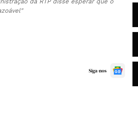
nistração da RTP disse esperar que o
azoável"
Siga-nos