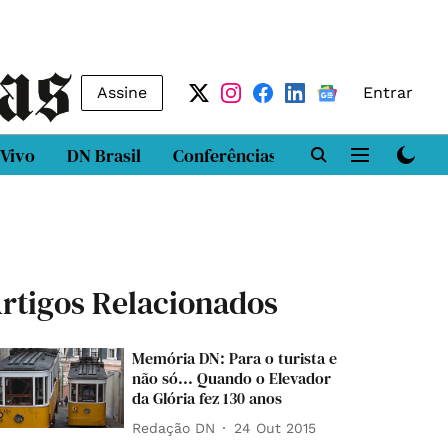
Assine
Entrar
 Vivo
DN Brasil
Conferências
DN LAB
Class
rtigos Relacionados
Memória DN: Para o turista e
não só... Quando o Elevador
da Glória fez 130 anos
Redação DN
24 Out 2015