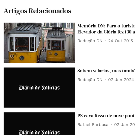
Artigos Relacionados
Memória DN: Para o turista
Elevador da Glória fez 130 
Redação DN
24 Out 2015
Sobem salários, mas tamb
Redação DN
02 Jan 2024
PS cava fosso de nove pont
Rafael Barbosa
02 Jan 2