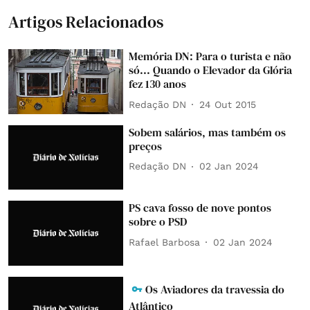
Artigos Relacionados
Memória DN: Para o turista e não
só... Quando o Elevador da Glória
fez 130 anos
Redação DN
24 Out 2015
Sobem salários, mas também os
preços
Redação DN
02 Jan 2024
PS cava fosso de nove pontos
sobre o PSD
Rafael Barbosa
02 Jan 2024
Os Aviadores da travessia do
Atlântico