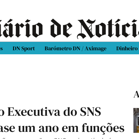
os
DN Sport
Barómetro DN / Aximage
Dinheiro
A
o Executiva do SNS
ase um ano em funções