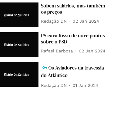
Sobem salários, mas também
os preços
Redação DN
02 Jan 2024
PS cava fosso de nove pontos
sobre o PSD
Rafael Barbosa
02 Jan 2024
Os Aviadores da travessia
do Atlântico
Redação DN
01 Jan 2024