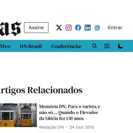
Assine
Entrar
 Vivo
DN Brasil
Conferências
DN LAB
Class
rtigos Relacionados
Memória DN: Para o turista e
não só... Quando o Elevador
da Glória fez 130 anos
Redação DN
24 Out 2015