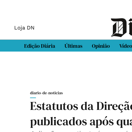
Loja DN
Edição Diária
Últimas
Opinião
Víde
diario-de-noticias
Estatutos da Direçã
publicados após qu