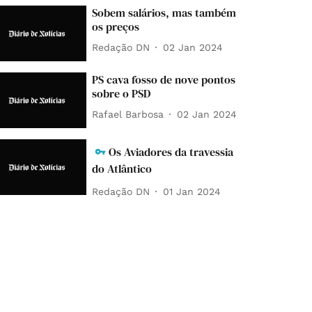
Sobem salários, mas também
os preços
Redação DN
02 Jan 2024
PS cava fosso de nove pontos
sobre o PSD
Rafael Barbosa
02 Jan 2024
Os Aviadores da travessia
do Atlântico
Redação DN
01 Jan 2024