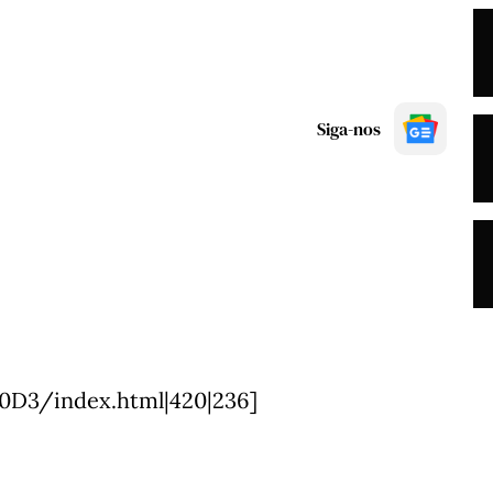
Siga-nos
0D3/index.html|420|236]