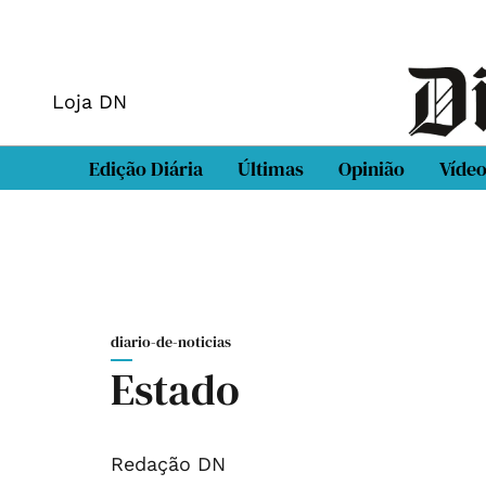
Loja DN
Edição Diária
Últimas
Opinião
Víde
diario-de-noticias
Estado
Redação DN