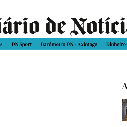
os
DN Sport
Barómetro DN / Aximage
Dinheiro
A