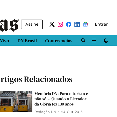
Assine
Entrar
 Vivo
DN Brasil
Conferências
DN LAB
Class
rtigos Relacionados
Memória DN: Para o turista e
não só... Quando o Elevador
da Glória fez 130 anos
Redação DN
24 Out 2015