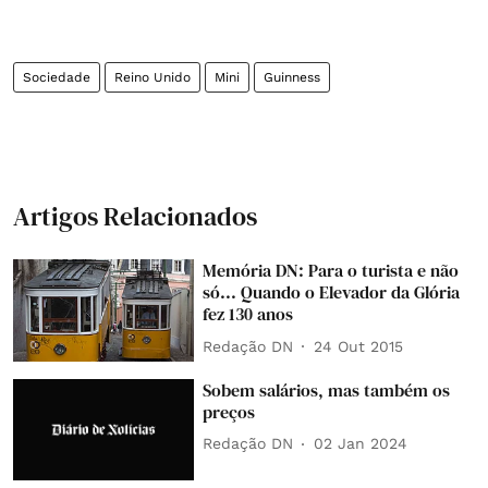
Sociedade
Reino Unido
Mini
Guinness
Artigos Relacionados
Memória DN: Para o turista e não
só... Quando o Elevador da Glória
fez 130 anos
Redação DN
24 Out 2015
Sobem salários, mas também os
preços
Redação DN
02 Jan 2024