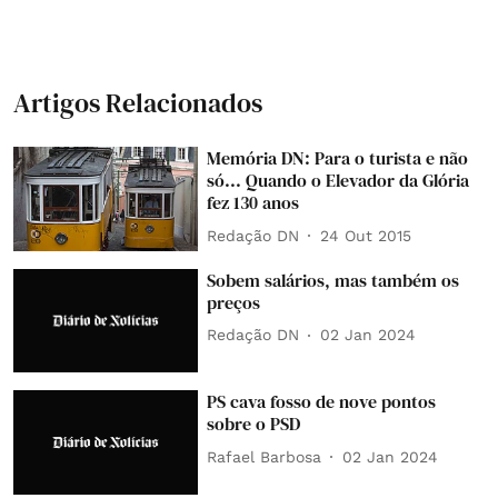
Artigos Relacionados
Memória DN: Para o turista e não
só... Quando o Elevador da Glória
fez 130 anos
Redação DN
24 Out 2015
Sobem salários, mas também os
preços
Redação DN
02 Jan 2024
PS cava fosso de nove pontos
sobre o PSD
Rafael Barbosa
02 Jan 2024