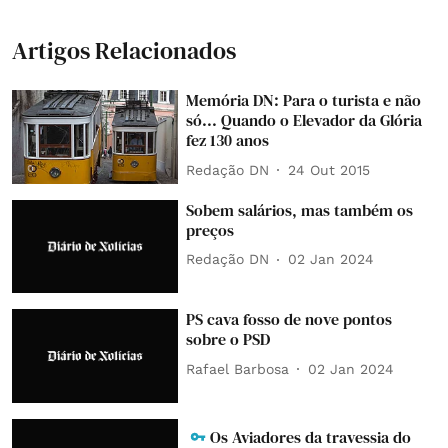
Artigos Relacionados
Memória DN: Para o turista e não
só... Quando o Elevador da Glória
fez 130 anos
Redação DN
24 Out 2015
Sobem salários, mas também os
preços
Redação DN
02 Jan 2024
PS cava fosso de nove pontos
sobre o PSD
Rafael Barbosa
02 Jan 2024
Os Aviadores da travessia do