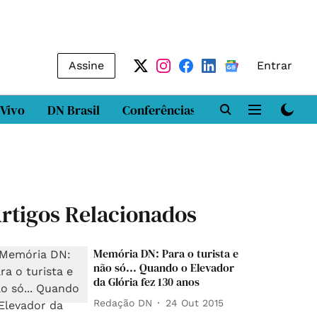
Assine
Entrar
 Vivo
DN Brasil
Conferências
DN LAB
Class
rtigos Relacionados
Memória DN: Para o turista e
não só... Quando o Elevador
da Glória fez 130 anos
Redação DN
24 Out 2015