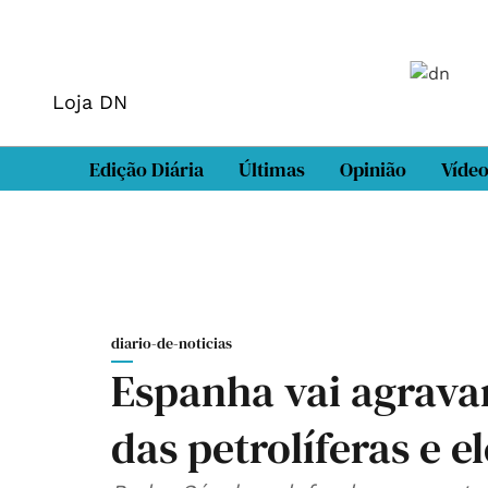
Loja DN
Edição Diária
Últimas
Opinião
Víde
diario-de-noticias
Espanha vai agrava
das petrolíferas e e