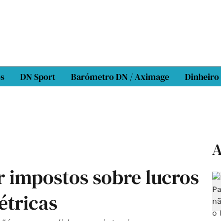
os
DN Sport
Barómetro DN / Aximage
Dinheiro
A
r impostos sobre lucros
létricas