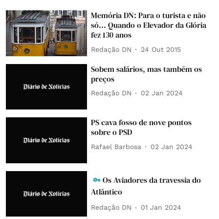
Memória DN: Para o turista e não
só... Quando o Elevador da Glória
fez 130 anos
Redação DN
24 Out 2015
Sobem salários, mas também os
preços
Redação DN
02 Jan 2024
PS cava fosso de nove pontos
sobre o PSD
Rafael Barbosa
02 Jan 2024
Os Aviadores da travessia do
Atlântico
Redação DN
01 Jan 2024