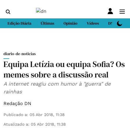
Edição Diária
Últimas
Opinião
Vídeos
DN Sport
diario-de-noticias
Equipa Letízia ou equipa Sofia? Os
memes sobre a discussão real
A internet reagiu com humor à "guerra" de
rainhas
Redação DN
Publicado a
:
05 Abr 2018, 11:38
Atualizado a
:
05 Abr 2018, 11:38