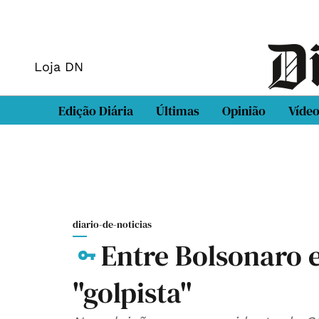
Loja DN
Edição Diária
Últimas
Opinião
Víde
diario-de-noticias
Entre Bolsonaro e
"golpista"