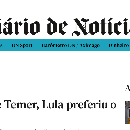
os
DN Sport
Barómetro DN / Aximage
Dinheiro
A
 Temer, Lula preferiu o