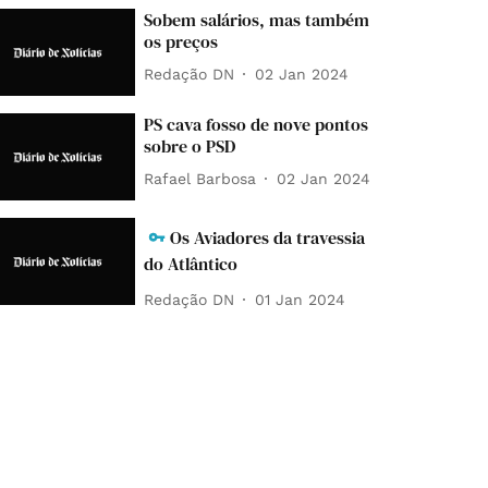
Sobem salários, mas também
os preços
Redação DN
02 Jan 2024
PS cava fosso de nove pontos
sobre o PSD
Rafael Barbosa
02 Jan 2024
Os Aviadores da travessia
do Atlântico
Redação DN
01 Jan 2024