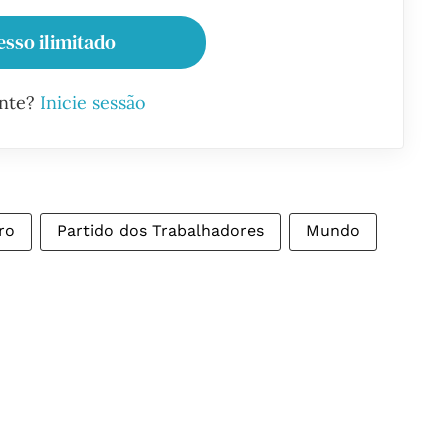
esso ilimitado
ante?
Inicie sessão
ro
Partido dos Trabalhadores
Mundo