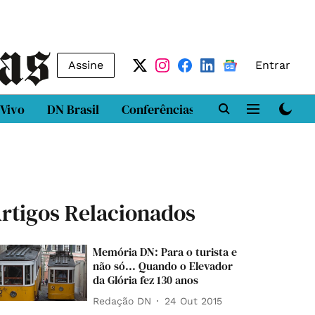
Assine
Entrar
 Vivo
DN Brasil
Conferências
DN LAB
Class
rtigos Relacionados
Memória DN: Para o turista e
não só... Quando o Elevador
da Glória fez 130 anos
Redação DN
24 Out 2015