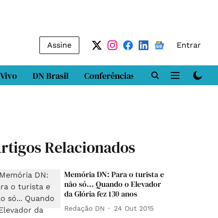
Assine
Entrar
 Vivo
DN Brasil
Conferências
DN LAB
Class
rtigos Relacionados
Memória DN: Para o turista e
não só... Quando o Elevador
da Glória fez 130 anos
Redação DN
24 Out 2015