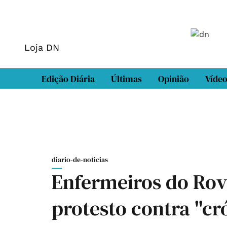
Loja DN
Edição Diária
Últimas
Opinião
Víde
diario-de-noticias
Enfermeiros do Rov
protesto contra "cr