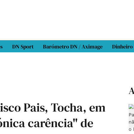
os
DN Sport
Barómetro DN / Aximage
Dinheiro
A
isco Pais, Tocha, em
ónica carência" de