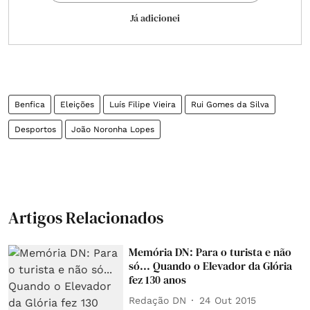
Já adicionei
Benfica
Eleições
Luís Filipe Vieira
Rui Gomes da Silva
Desportos
João Noronha Lopes
Artigos Relacionados
Memória DN: Para o turista e não
só... Quando o Elevador da Glória
fez 130 anos
Redação DN
24 Out 2015