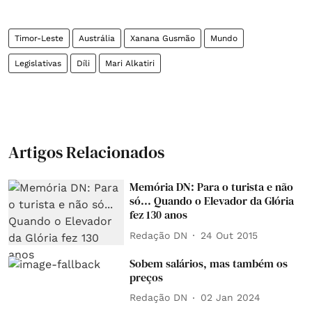
Timor-Leste
Austrália
Xanana Gusmão
Mundo
Legislativas
Díli
Mari Alkatiri
Artigos Relacionados
Memória DN: Para o turista e não
só... Quando o Elevador da Glória
fez 130 anos
Redação DN
24 Out 2015
Sobem salários, mas também os
preços
Redação DN
02 Jan 2024