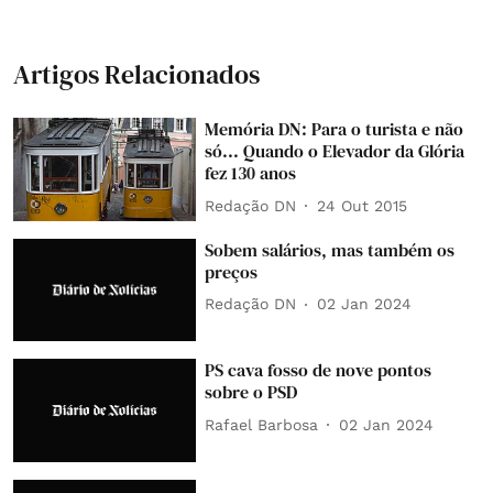
Artigos Relacionados
Memória DN: Para o turista e não
só... Quando o Elevador da Glória
fez 130 anos
Redação DN
24 Out 2015
Sobem salários, mas também os
preços
Redação DN
02 Jan 2024
PS cava fosso de nove pontos
sobre o PSD
Rafael Barbosa
02 Jan 2024