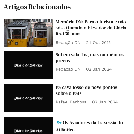
Artigos Relacionados
Memória DN: Para o turista e não
só... Quando o Elevador da Glória
fez 130 anos
Redação DN
24 Out 2015
Sobem salários, mas também os
preços
Redação DN
02 Jan 2024
PS cava fosso de nove pontos
sobre o PSD
Rafael Barbosa
02 Jan 2024
Os Aviadores da travessia do
Atlântico