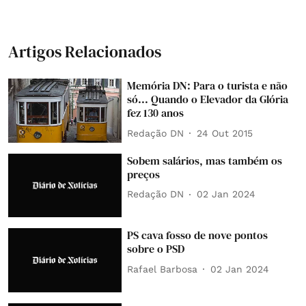
Artigos Relacionados
Memória DN: Para o turista e não
só... Quando o Elevador da Glória
fez 130 anos
Redação DN
24 Out 2015
Sobem salários, mas também os
preços
Redação DN
02 Jan 2024
PS cava fosso de nove pontos
sobre o PSD
Rafael Barbosa
02 Jan 2024