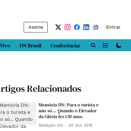
Assine
Entrar
 Vivo
DN Brasil
Conferências
DN LAB
Class
rtigos Relacionados
Memória DN: Para o turista e
não só... Quando o Elevador
da Glória fez 130 anos
Redação DN
24 Out 2015