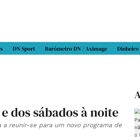
os
DN Sport
Barómetro DN / Aximage
Dinheiro
A
 e dos sábados à noite
ta a reunir-se para um novo programa de