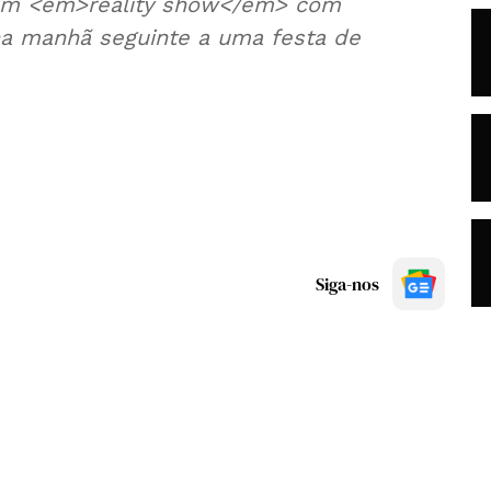
 um <em>reality show</em> com
 na manhã seguinte a uma festa de
Siga-nos