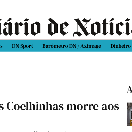
os
DN Sport
Barómetro DN / Aximage
Dinheiro
A
s Coelhinhas morre aos