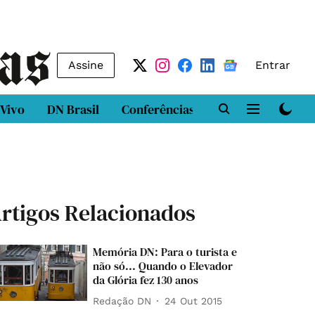
Assine
Entrar
 Vivo
DN Brasil
Conferências
DN LAB
Class
rtigos Relacionados
Memória DN: Para o turista e
não só... Quando o Elevador
da Glória fez 130 anos
Redação DN
24 Out 2015