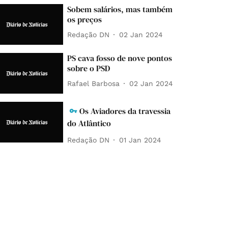
Sobem salários, mas também
os preços
Redação DN
02 Jan 2024
PS cava fosso de nove pontos
sobre o PSD
Rafael Barbosa
02 Jan 2024
Os Aviadores da travessia
do Atlântico
Redação DN
01 Jan 2024