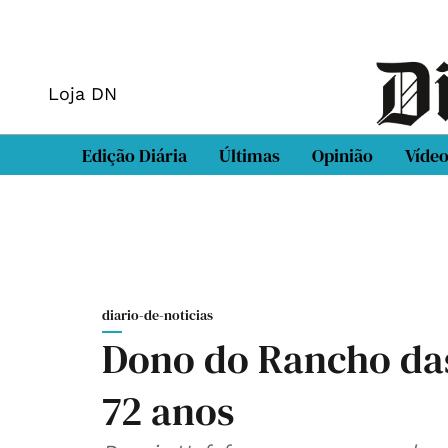
Loja DN
Edição Diária
Últimas
Opinião
Víde
diario-de-noticias
Dono do Rancho da
72 anos