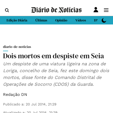
Edição Diária
Últimas
Opinião
Vídeos
DN Sport
diario-de-noticias
Dois mortos em despiste em Seia
Um despiste de uma viatura ligeira na zona de
Loriga, concelho de Seia, fez este domingo dois
mortos, disse fonte do Comando Distrital de
Operações de Socorro (CDOS) da Guarda.
Redação DN
Publicado a
:
20 Jul 2014, 21:29
Atualizado a
:
20 Jul 2014, 21:29