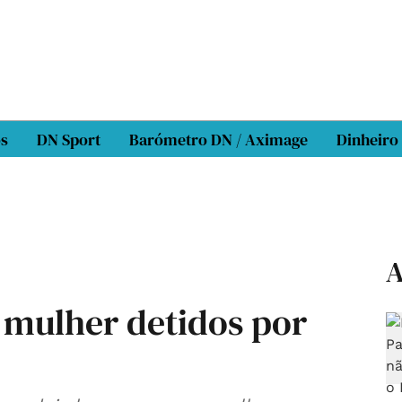
os
DN Sport
Barómetro DN / Aximage
Dinheiro
A
mulher detidos por