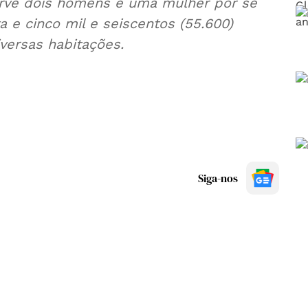
garve dois homens e uma mulher por se
sos por diversas habitações.
Siga-nos