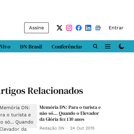
Assine
Entrar
 Vivo
DN Brasil
Conferências
DN LAB
Class
rtigos Relacionados
Memória DN: Para o turista e
não só... Quando o Elevador
da Glória fez 130 anos
Redação DN
24 Out 2015