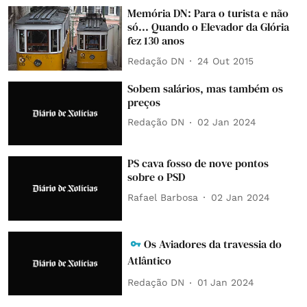
Memória DN: Para o turista e não
só... Quando o Elevador da Glória
fez 130 anos
Redação DN
24 Out 2015
Sobem salários, mas também os
preços
Redação DN
02 Jan 2024
PS cava fosso de nove pontos
sobre o PSD
Rafael Barbosa
02 Jan 2024
Os Aviadores da travessia do
Atlântico
Redação DN
01 Jan 2024