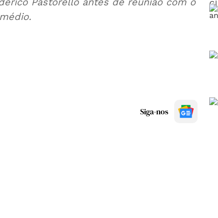
derico Pastorello antes de reunião com o
 médio.
Siga-nos