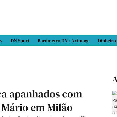
os
DN Sport
Barómetro DN / Aximage
Dinheiro
A
ica apanhados com
 Mário em Milão