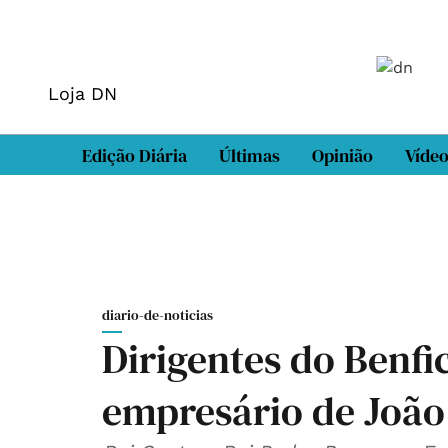
Loja DN
Edição Diária
Últimas
Opinião
Víde
diario-de-noticias
Dirigentes do Benf
empresário de João