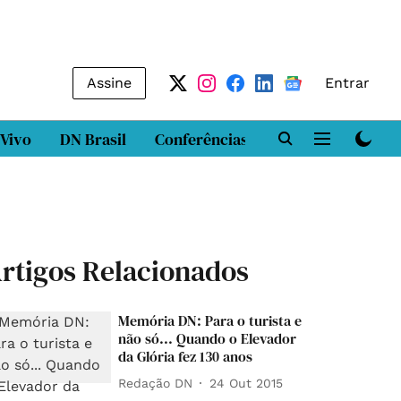
Assine
Entrar
 Vivo
DN Brasil
Conferências
DN LAB
Class
rtigos Relacionados
Memória DN: Para o turista e
não só... Quando o Elevador
da Glória fez 130 anos
Redação DN
24 Out 2015